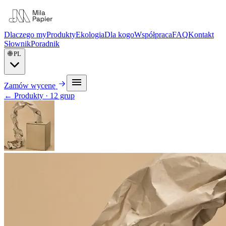
Dlaczego my
Produkty
Ekologia
Dla kogo
Współpraca
FAQ
Kontakt
Słownik
Poradnik
🌐
PL
Zamów wycenę
←
Produkty · 12 grup