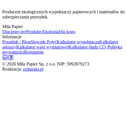
Producent ekologicznych wypełniaczy papierowych i materiałów do
zabezpieczania przesyłek.
Mila Papier
Dlaczego my
Produkty
Ekologia
Dla kogo
Informacje
Poradnik / Blog
Słownik Pojęć
Kalkulator wypełniacza
Kalkulator
arkuszy
Kalkulator wagi wymiarowej
Kalkulator śladu CO₂
Polityka
prywatności
Regulamin
©
2026
Mila Papier Sp. z o.o. NIP: 5992879273
Realizacja:
zoltanski.pl